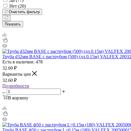
Да (
77
)
Нет (
20
)
Очистить фильтр
Показать
Труба d32мм BASE с раструбом (500) (дл.0.15м) VALFEX 2003
Есть в наличии: 478
32.60
₽
Варианты цен
32.60
₽
Подробности
В корзину
Труба BASE ф50 с раструбом L=0.15м (180) VALFEX 20050001