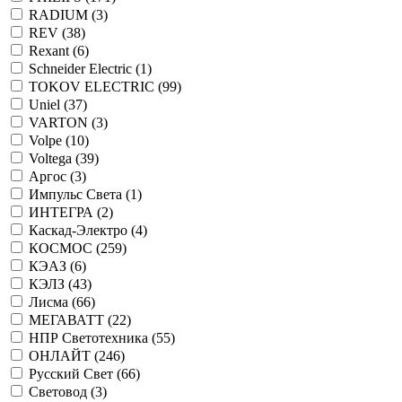
RADIUM (
3
)
REV (
38
)
Rexant (
6
)
Schneider Electric (
1
)
TOKOV ELECTRIC (
99
)
Uniel (
37
)
VARTON (
3
)
Volpe (
10
)
Voltega (
39
)
Аргос (
3
)
Импульс Света (
1
)
ИНТЕГРА (
2
)
Каскад-Электро (
4
)
КОСМОС (
259
)
КЭАЗ (
6
)
КЭЛЗ (
43
)
Лисма (
66
)
МЕГАВАТТ (
22
)
НПР Светотехника (
55
)
ОНЛАЙТ (
246
)
Русский Свет (
66
)
Световод (
3
)