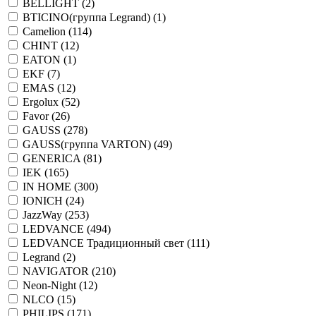
BELLIGHT (
2
)
BTICINO(группа Legrand) (
1
)
Camelion (
114
)
CHINT (
12
)
EATON (
1
)
EKF (
7
)
EMAS (
12
)
Ergolux (
52
)
Favor (
26
)
GAUSS (
278
)
GAUSS(группа VARTON) (
49
)
GENERICA (
81
)
IEK (
165
)
IN HOME (
300
)
IONICH (
24
)
JazzWay (
253
)
LEDVANCE (
494
)
LEDVANCE Традиционный свет (
111
)
Legrand (
2
)
NAVIGATOR (
210
)
Neon-Night (
12
)
NLCO (
15
)
PHILIPS (
171
)