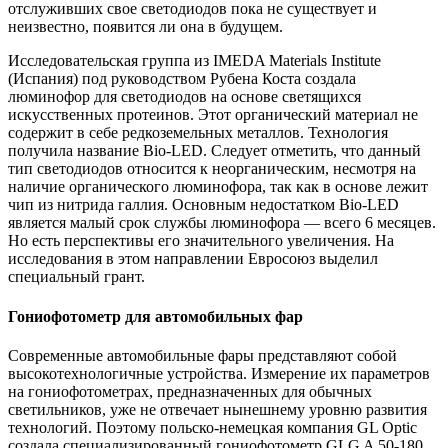
отслуживших свое светодиодов пока не существует и
неизвестно, появится ли она в будущем.
Исследовательская группа из IMEDA Materials Institute
(Испания) под руководством Рубена Коста создала
люминофор для светодиодов на основе светящихся
искусственных протеинов. Этот органический материал не
содержит в себе редкоземельных металлов. Технология
получила название Bio-LED. Следует отметить, что данный
тип светодиодов относится к неорганическим, несмотря на
наличие органического люминофора, так как в основе лежит
чип из нитрида галлия. Основным недостатком Bio-LED
является малый срок службы люминофора — всего 6 месяцев.
Но есть перспективы его значительного увеличения. На
исследования в этом направлении Евросоюз выделил
специальный грант.
Гониофотометр для автомобильных фар
Современные автомобильные фары представляют собой
высокотехнологичные устройства. Измерение их параметров
на гониофотометрах, предназначенных для обычных
светильников, уже не отвечает нынешнему уровню развития
технологий. Поэтому польско-немецкая компания GL Optic
создала специализированный гониофотометр GLG A 50-180