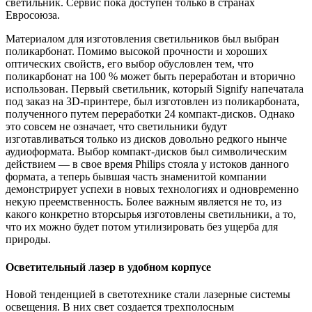
светильник. Сервис пока доступен только в странах
Евросоюза.
Материалом для изготовления светильников был выбран
поликарбонат. Помимо высокой прочности и хороших
оптических свойств, его выбор обусловлен тем, что
поликарбонат на 100 % может быть переработан и вторично
использован. Первый светильник, который Signify напечатала
под заказ на 3D-принтере, был изготовлен из поликарбоната,
полученного путем переработки 24 компакт-дисков. Однако
это совсем не означает, что светильники будут
изготавливаться только из дисков довольно редкого нынче
аудиоформата. Выбор компакт-дисков был символическим
действием — в свое время Philips стояла у истоков данного
формата, а теперь бывшая часть знаменитой компании
демонстрирует успехи в новых технологиях и одновременно
некую преемственность. Более важным является не то, из
какого конкретно вторсырья изготовлены светильники, а то,
что их можно будет потом утилизировать без ущерба для
природы.
Осветительный лазер в удобном корпусе
Новой тенденцией в светотехнике стали лазерные системы
освещения. В них свет создается трехполосным