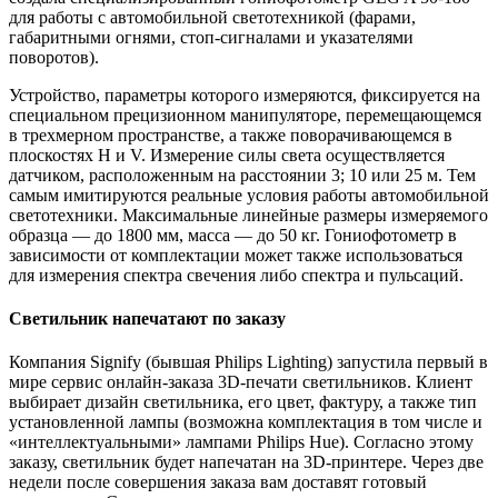
для работы с автомобильной светотехникой (фарами,
габаритными огнями, стоп-сигналами и указателями
поворотов).
Устройство, параметры которого измеряются, фиксируется на
специальном прецизионном манипуляторе, перемещающемся
в трехмерном пространстве, а также поворачивающемся в
плоскостях H и V. Измерение силы света осуществляется
датчиком, расположенным на расстоянии 3; 10 или 25 м. Тем
самым имитируются реальные условия работы автомобильной
светотехники. Максимальные линейные размеры измеряемого
образца — до 1800 мм, масса — до 50 кг. Гониофотометр в
зависимости от комплектации может также использоваться
для измерения спектра свечения либо спектра и пульсаций.
Светильник напечатают по заказу
Компания Signify (бывшая Philips Lighting) запустила первый в
мире сервис онлайн-заказа 3D-печати светильников. Клиент
выбирает дизайн светильника, его цвет, фактуру, а также тип
установленной лампы (возможна комплектация в том числе и
«интеллектуальными» лампами Philips Hue). Согласно этому
заказу, светильник будет напечатан на 3D-принтере. Через две
недели после совершения заказа вам доставят готовый