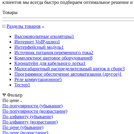
клиентов мы всегда быстро подбираем оптимальное решение и
Товары
Разделы товаров
Высоковольтные изоляторы
1
Интернет VoIP-шлюз
1
Интерфейсный модуль
1
Источник питания переменного тока
2
Комплектное щитовое оборудование
8
Кронштейн для кабельного лотка
1
Малогабаритный распределительный щиток в сборе
3
Программное обеспечение автоматизации (другое)
1
Реле коммутационное
5
Тестер
1
Фильтр
По цене
По популярности (убывание)
По популярности (возрастание)
По алфавиту (убывание)
По алфавиту (возрастание)
По цене (убывание)
По цене (возрастание)