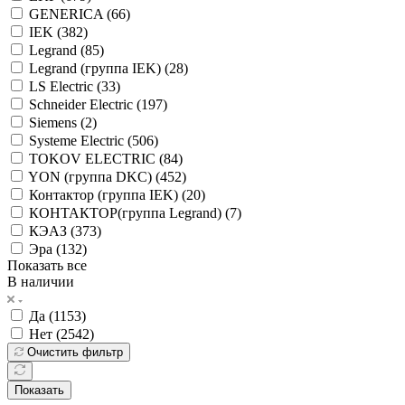
GENERICA (
66
)
IEK (
382
)
Legrand (
85
)
Legrand (группа IEK) (
28
)
LS Electric (
33
)
Schneider Electric (
197
)
Siemens (
2
)
Systeme Electric (
506
)
TOKOV ELECTRIC (
84
)
YON (группа DKC) (
452
)
Контактор (группа IEK) (
20
)
КОНТАКТОР(группа Legrand) (
7
)
КЭАЗ (
373
)
Эра (
132
)
Показать все
В наличии
Да (
1153
)
Нет (
2542
)
Очистить фильтр
Показать