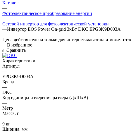
Каталог
—
Фотоэлектрическое преобразование энергии
—
Сетевой инвертор для фотоэлектрической установки
—
Инвертор EOS Power On-grid 3кВт DKC EPG3K9D003A
Цена действительна только для интернет-магазина и может отл
В избранное
Сравнить
Характеристики
Артикул
—
EPG3K9D003A
Бренд
—
DKC
Код единицы измерения размера (ДхШхВ)
—
Метр
Масса, г
—
9 кг
Ширина, мм